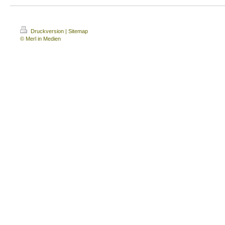
Druckversion
|
Sitemap
© Merl in Medien