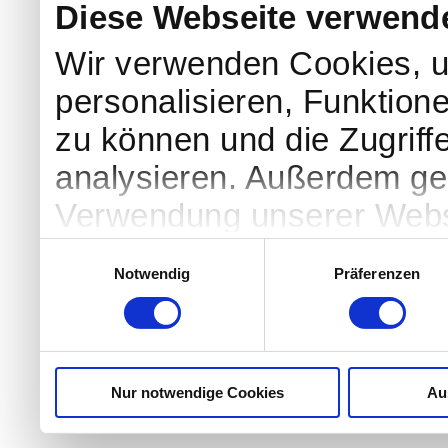
Diese Webseite verwend
Wir verwenden Cookies, u
personalisieren, Funktion
zu können und die Zugriff
analysieren. Außerdem geb
Verwendung unserer Websi
soziale Medien, Werbung 
Einwilligungsauswahl
Notwendig
Präferenzen
Partner führen diese Info
weiteren Daten zusammen, 
haben oder die sie im Ra
Nur notwendige Cookies
Au
gesammelt haben.